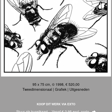
95 x 75 cm, © 1998, € 520,00
Tweedimensionaal | Grafiek | Uitgesneden
KOOP DIT WERK VIA EXTO
Stuur als kunstkaart
Vanaf € 2,95 excl. porto