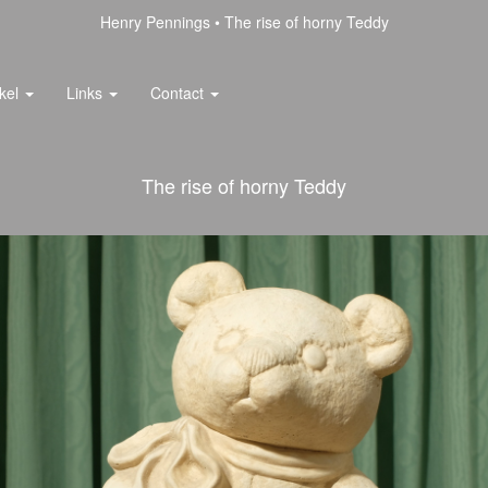
Henry Pennings
The rise of horny Teddy
kel
Links
Contact
The rise of horny Teddy