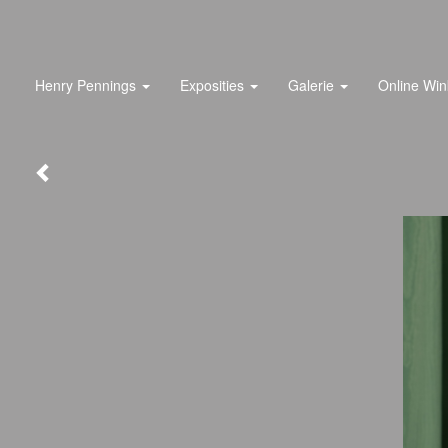
Henry Pennings
Exposities
Galerie
Online Win