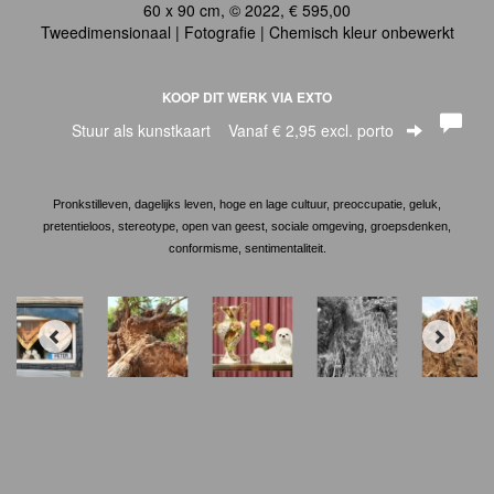
60 x 90 cm, © 2022, € 595,00
Tweedimensionaal | Fotografie | Chemisch kleur onbewerkt
KOOP DIT WERK VIA EXTO
Stuur als kunstkaart
Vanaf € 2,95 excl. porto
Pronkstilleven, dagelijks leven, hoge en lage cultuur, preoccupatie, geluk,
pretentieloos, stereotype, open van geest, sociale omgeving, groepsdenken,
conformisme, sentimentaliteit.