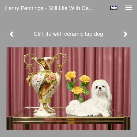
Henry Pennings - Still Life With Ceramic Lap Dog
Tog
navi
Still life with ceramic lap dog