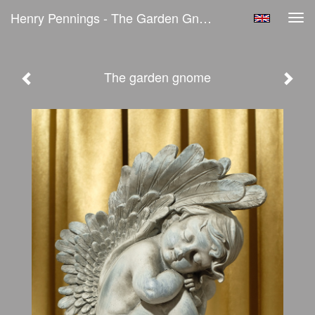
Henry Pennings - The Garden Gnome
Tog
navi
The garden gnome